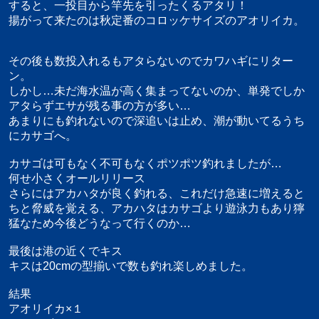
すると、一投目から竿先を引ったくるアタリ！
揚がって来たのは秋定番のコロッケサイズのアオリイカ。
その後も数投入れるもアタらないのでカワハギにリター
ン。
しかし…未だ海水温が高く集まってないのか、単発でしか
アタらずエサが残る事の方が多い…
あまりにも釣れないので深追いは止め、潮が動いてるうち
にカサゴへ。
カサゴは可もなく不可もなくポツポツ釣れましたが…
何せ小さくオールリリース
さらにはアカハタが良く釣れる、これだけ急速に増えると
ちと脅威を覚える、アカハタはカサゴより遊泳力もあり獰
猛なため今後どうなって行くのか…
最後は港の近くでキス
キスは20cmの型揃いで数も釣れ楽しめました。
結果
アオリイカ×１