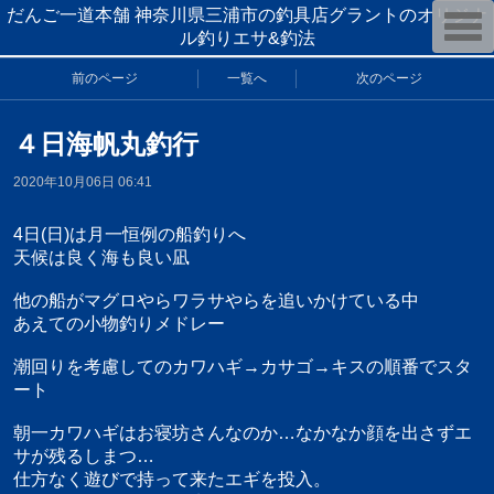
だんご一道本舗 神奈川県三浦市の釣具店グラントのオリジナ
T
o
ル釣りエサ&釣法
g
g
前のページ
一覧へ
次のページ
l
e
n
a
４日海帆丸釣行
v
i
2020年10月06日 06:41
g
a
t
4日(日)は月一恒例の船釣りへ
i
o
天候は良く海も良い凪
n
他の船がマグロやらワラサやらを追いかけている中
あえての小物釣りメドレー
潮回りを考慮してのカワハギ→カサゴ→キスの順番でスタ
ート
朝一カワハギはお寝坊さんなのか…なかなか顔を出さずエ
サが残るしまつ…
仕方なく遊びで持って来たエギを投入。