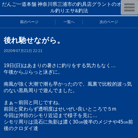
だんご一道本舗 神奈川県三浦市の釣具店グラントのオリジナ
T
o
ル釣りエサ&釣法
g
g
前のページ
一覧へ
次のページ
l
e
n
a
後れ馳せながら。
v
i
2020年07月21日 22:21
g
a
t
19日(日)はあまりの暑さに釣りをする気力もなく…
i
o
午後からぶらっと泳ぎに。
n
南風が強く大潮で潮も早かったので、風裏で比較的波っ気
のない黒島周りで遊んでました。
まぁ～前回と同じですね。
前回と変わらず透明度はせいぜい良いところで５m
今回は沖目のシモリ近辺まで様子を見に…
シモリ周りは流石に魚影は濃く30㎝後半のメジナや45㎝前
後のクロダイ達