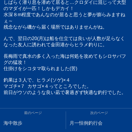
しばらく潜り息を潜めて居ると…クロダイに混じって大型
のマダイが一匹！しかもデカイ！
水深８m程度であんなのが居ると思うと夢が膨らみますね
ぇ～
残念ながら磯から届く場所ではありませんがね。
んで、翌日の20(月)は船を仕立ては良いが人数が足らなく
なった友人に誘われて金田港からヒラメ釣りに。
長梅雨で真水の多く入った海は何処を攻めてもシロサバフ
グの猛攻！
仕掛けをシコタマ取られました(苦)
釣果は３人で、ヒラメ(ソゲ)×４
マゴチ×７ カサゴ×４ってところでした。
前日がウソのような良い凪で暑過ぎず快適な釣行でした。
前のページ
次のページ
海中散歩
月一恒例釣行会